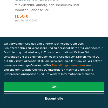
mit Zucchini, Auberginen, Basilikum und
Tomaten-Sahnesauce
11,50 €
inkl. Pfand (0,00 €)
Überbackene Maccheroni
Wir verwenden Cookies und andere Technologien, um Dein
mit Bechamel-Fleischsauce, Ei, Käse und
Benutzererlebnis zu verbessern und zu personalisieren, für Analysen zur
Schinken
Optimierung und Werbung in Zusammenarbeit mit Dritten. Wir
verwenden unsere eigenen Cookies und Cookies von Dritten. Wenn Du
12,00 €
auf OK klickst, akzeptierst Du die Verwendung aller Cookies. Wir setzen
inkl. Pfand (0,00 €)
immer notwendige Cookies. Wähle
Einstellungen verwalten
, um zu
entscheiden, welche Cookies Du akzeptieren möchtest, um Deine
Präferenzen anzupassen und um weitere Informationen zu finden.
Maccheroni al Bretto
OK
mit Broccoli, frischen Champignons,
Parmesan, Tomaten-Sahnesauce und mit
Online Essen Bestellen
Käse überbacken
Essentielle
11,00 €